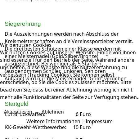
Siegerehrung
Die Auszeichnungen werden nach Abschluss der
Kreismeisterschaften an die Vereinssportleiter verteilt.
Wir benutzen Cookies
Die drei besten Schützen einer Klasse werden mit
Wir nutzen Cookies auf unserer Website. Einige von ihnen
einer Meisternadel (Gold/Silber/Bronze)
sind essenziell für den Betrieb der Seite, während andere
ausgezeichnet. Bei weniger als 5 Startern
uns helfen, diese Website und die Nutzererfahrung zu
(ausgenommen Schüler, Junioren, Senioren
verbessern (Tracking Cookies). Sie können selbst
Auflage) wird nur die Meisternadel "Gold" vergeben.
entscheiden, ob Sie die Cookies zulassen möchten. Bitte
beachten Sie, dass bei einer Ablehnung womöglich nicht
mehr alle Funktionalitäten der Seite zur Verfügung stehen.
Startgeld
Akzeptieren
Ablehnen
Luftdruckwaffen:
6 Euro
Weitere Informationen
|
Impressum
KK-Gewehr-Wettbewerbe:
10 Euro