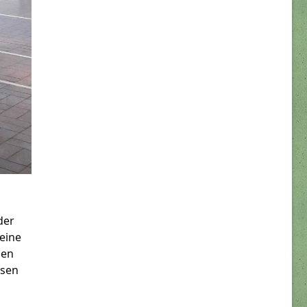
der
eine
ben
ssen