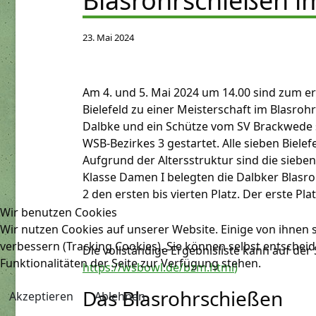
Blasrohrschießen im
23. Mai 2024
Am 4. und 5. Mai 2024 um 14.00 sind zum e
Bielefeld zu einer Meisterschaft im Blasro
Dalbke und ein Schütze vom SV Brackwede s
WSB-Bezirkes 3 gestartet. Alle sieben Biele
Aufgrund der Altersstruktur sind die sieben
Klasse Damen I belegten die Dalbker Blasr
2 den ersten bis vierten Platz. Der erste Pl
Wir benutzen Cookies
Wir nutzen Cookies auf unserer Website. Einige von ihnen s
verbessern (Tracking Cookies). Sie können selbst entscheid
Die vollständige Ergebnisliste kann auf der
Funktionalitäten der Seite zur Verfügung stehen.
https://wsbowl.de/bzm.html
)
Das Blasrohrschießen
Akzeptieren
Ablehnen