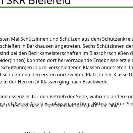
 SKR Bielefeld
rsten Mal Schützinnen und Schützen aus dem Schützenkrei
hrschießen in Barkhausen angetreten. Sechs Schützinnen de
ind bei den Bezirksmeisterschaften im Blasrohrschießen 
felder(innen) konnten dort hervorragende Ergebnisse erziel
 Schütz(inn)en in drei verschiedenen Klassen angetreten. I
ohschützinnen den ersten und zweiten Platz, in der Klasse
atz in der Herren IV Klassen ging nach Brackwede.
ind essenziell für den Betrieb der Seite, während andere u
en, ob Sie die Cookies zulassen möchten. Bitte beachten Si
 Seite des Bezirkes eingesehen werden (Externer Link: