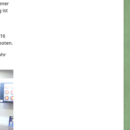
dener
 ist
 16
boten.
ohr