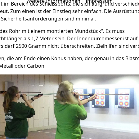
Weitere Informationen
|
Impressum
rt im Bereich des Schießsports, die sich aufgrund verschie
eut. Zum einen ist der Einstieg sehr einfach. Die Ausrüstung
n Sicherheitsanforderungen sind minimal.
undes Rohr mit einem montierten Mundstück“. Es muss
ht länger als 1,7 Meter sein. Der Innendurchmesser ist auf
 darf 2500 Gramm nicht überschreiten. Zielhilfen sind ver
en, die am Ende einen Konus haben, der genau in das Blasr
 Metall oder Carbon.