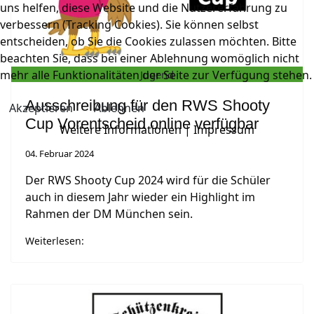
uns helfen, diese Website und die Nutzererfahrung zu
verbessern (Tracking Cookies). Sie können selbst
entscheiden, ob Sie die Cookies zulassen möchten. Bitte
beachten Sie, dass bei einer Ablehnung womöglich nicht
mehr alle Funktionalitäten der Seite zur Verfügung stehen.
Jugend
Ausschreibung für den RWS Shooty
Akzeptieren
Ablehnen
Cup Vorentscheid online verfügbar
Weitere Informationen
|
Impressum
04. Februar 2024
Der RWS Shooty Cup 2024 wird für die Schüler
auch in diesem Jahr wieder ein Highlight im
Rahmen der DM München sein.
Weiterlesen: