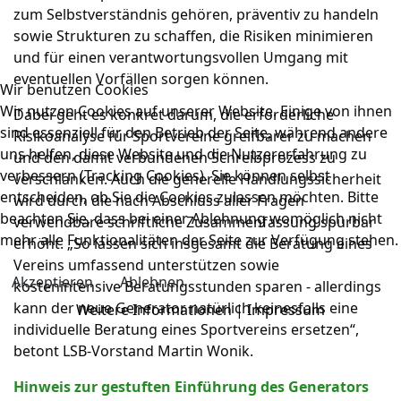
zum Selbstverständnis gehören, präventiv zu handeln
sowie Strukturen zu schaffen, die Risiken minimieren
und für einen verantwortungsvollen Umgang mit
eventuellen Vorfällen sorgen können.
Wir benutzen Cookies
Wir nutzen Cookies auf unserer Website. Einige von ihnen
Dabei geht es konkret darum, die erforderliche
sind essenziell für den Betrieb der Seite, während andere
Risikoanalyse für Sportvereine greifbarer zu machen
uns helfen, diese Website und die Nutzererfahrung zu
und den damit verbundenen Schreibprozess zu
verbessern (Tracking Cookies). Sie können selbst
verschlanken. Auch die generelle Handlungssicherheit
entscheiden, ob Sie die Cookies zulassen möchten. Bitte
wird durch die nach Abschluss aller Fragen
beachten Sie, dass bei einer Ablehnung womöglich nicht
verwendbare schriftliche Zusammenfassung spürbar
mehr alle Funktionalitäten der Seite zur Verfügung stehen.
erhöht. „So lassen sich insgesamt die Beratung eines
Vereins umfassend unterstützen sowie
Akzeptieren
Ablehnen
kostenintensive Beratungsstunden sparen - allerdings
kann der neue Generator natürlich keinesfalls eine
Weitere Informationen
|
Impressum
individuelle Beratung eines Sportvereins ersetzen“,
betont LSB-Vorstand Martin Wonik.
Hinweis zur gestuften Einführung des Generators