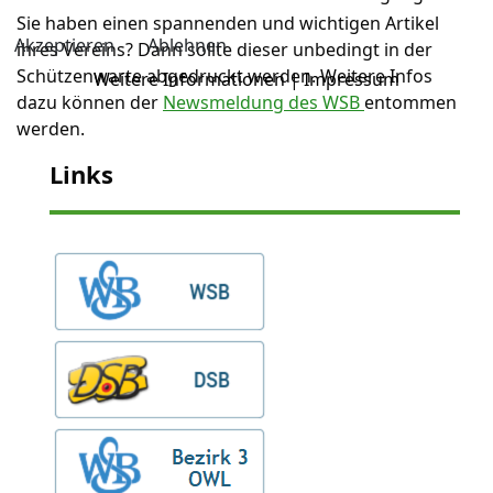
Sie haben einen spannenden und wichtigen Artikel
Akzeptieren
Ablehnen
ihres Vereins? Dann sollte dieser unbedingt in der
Schützenwarte abgedruckt werden. Weitere Infos
Weitere Informationen
|
Impressum
dazu können der
Newsmeldung des WSB
entommen
werden.
Links