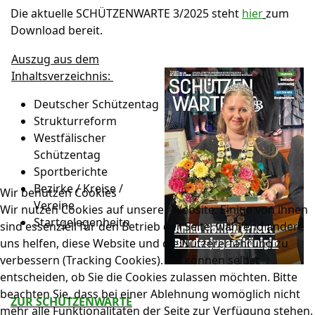
Die aktuelle SCHÜTZENWARTE 3/2025 steht
hier
zum
Download bereit.
Auszug aus dem
Inhaltsverzeichnis:
Deutscher Schützentag
Strukturreform
Westfälischer
Schützentag
Sportberichte
Bezirke / Kreise /
Wir benutzen Cookies
Vereine
Wir nutzen Cookies auf unserer Website. Einige von ihnen
Startgelegenheitn
sind essenziell für den Betrieb der Seite, während andere
uns helfen, diese Website und die Nutzererfahrung zu
verbessern (Tracking Cookies). Sie können selbst
entscheiden, ob Sie die Cookies zulassen möchten. Bitte
beachten Sie, dass bei einer Ablehnung womöglich nicht
ZUR SCHÜTZENWARTE
mehr alle Funktionalitäten der Seite zur Verfügung stehen.