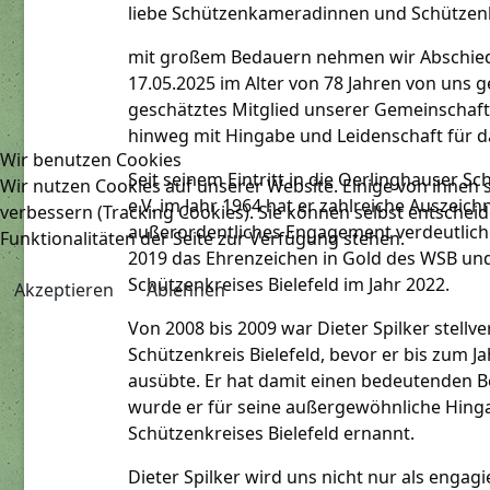
liebe Schützenkameradinnen und Schütze
mit großem Bedauern nehmen wir Abschied 
17.05.2025 im Alter von 78 Jahren von uns g
geschätztes Mitglied unserer Gemeinschaft 
hinweg mit Hingabe und Leidenschaft für 
Wir benutzen Cookies
Seit seinem Eintritt in die Oerlinghauser S
Wir nutzen Cookies auf unserer Website. Einige von ihnen s
e.V. im Jahr 1964 hat er zahlreiche Auszeich
verbessern (Tracking Cookies). Sie können selbst entscheid
außerordentliches Engagement verdeutlichen
Funktionalitäten der Seite zur Verfügung stehen.
2019 das Ehrenzeichen in Gold des WSB und
Schützenkreises Bielefeld im Jahr 2022.
Akzeptieren
Ablehnen
Von 2008 bis 2009 war Dieter Spilker stellv
Schützenkreis Bielefeld, bevor er bis zum J
ausübte. Er hat damit einen bedeutenden Bei
wurde er für seine außergewöhnliche Hing
Schützenkreises Bielefeld ernannt.
Dieter Spilker wird uns nicht nur als enga