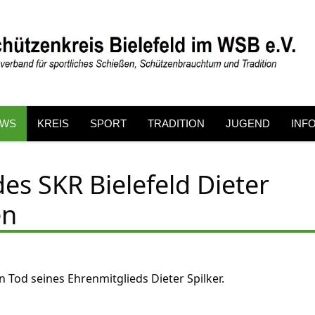
EWS
KREIS
SPORT
TRADITION
JUGEND
INF
es SKR Bielefeld Dieter
en
n Tod seines Ehrenmitglieds Dieter Spilker.