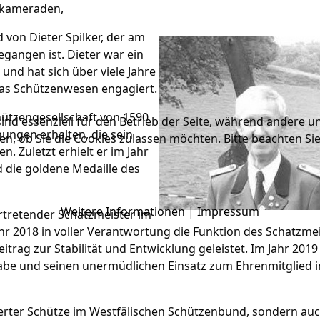
nkameraden,
von Dieter Spilker, der am
egangen ist. Dieter war ein
und hat sich über viele Jahre
das Schützenwesen engagiert.
chützengesellschaft von 1590
ind essenziell für den Betrieb der Seite, während andere u
nungen erhalten, die sein
en, ob Sie die Cookies zulassen möchten. Bitte beachten Si
. Zuletzt erhielt er im Jahr
 die goldene Medaille des
Weitere Informationen
|
Impressum
ertretender Schatzmeister im
ahr 2018 in voller Verantwortung die Funktion des Schatzme
trag zur Stabilität und Entwicklung geleistet. Im Jahr 2019
abe und seinen unermüdlichen Einsatz zum Ehrenmitglied 
gierter Schütze im Westfälischen Schützenbund, sondern auc